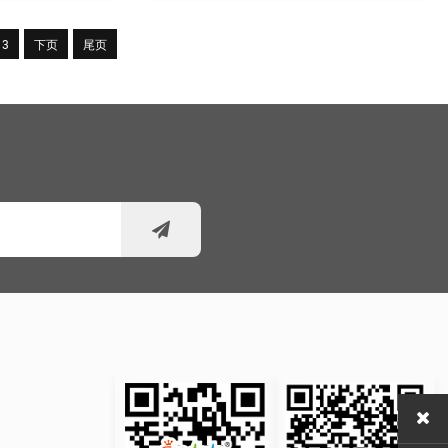
3
下页
尾页